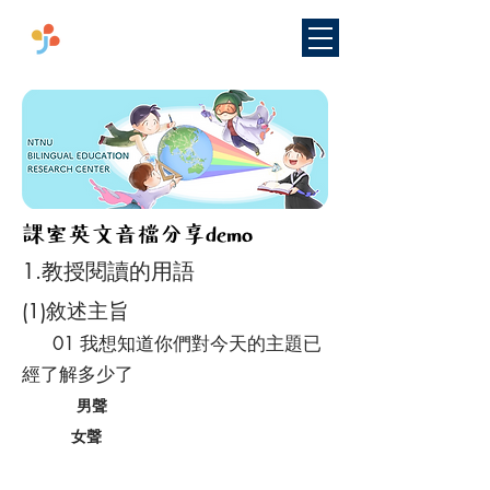
​國立臺灣師範大學
雙語教學
研究中心
​課室英文音檔分享demo
1.教授閱讀的用語
(1)敘述主旨
01 我想知道你們對今天的主題已
經了解多少了
男聲
女聲