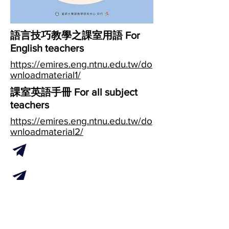
語言技巧教學之課室用語
​ For
English teachers
https://emires.eng.ntnu.edu.tw/do
wnloadmaterial1/
課室英語手冊 For all subject
teachers
https://emires.eng.ntnu.edu.tw/do
wnloadmaterial2/
課室英語手冊