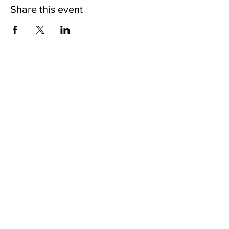
Share this event
Contact us
Phone:
(02) 7749-5711
Email: fanchu@ntnu.edu.tw
yijing17@ntnu.edu.tw
Address
106308 臺北市和平東路一段162號
162, Section 1, Heping E. Rd., Taipei City
106308, Taiwan