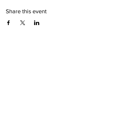
Share this event
Contact us
Phone:
(02) 7749-5711
Email: fanchu@ntnu.edu.tw
yijing17@ntnu.edu.tw
Address
106308 臺北市和平東路一段162號
162, Section 1, Heping E. Rd., Taipei City
106308, Taiwan