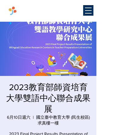
​國立臺灣師範大學
雙語教學
研究中心
2023教育部師資培育
大學雙語中心聯合成果
展
6月10日週六
  |  
國立臺中教育大學 (民生校區)
求真樓一樓
2023 Final Project Results Presentation of