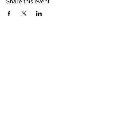
Share this event
Contact us
Phone:
(02) 7749-5711
Email: fanchu@ntnu.edu.tw
yijing17@ntnu.edu.tw
Address
106308 臺北市和平東路一段162號
162, Section 1, Heping E. Rd., Taipei City
106308, Taiwan