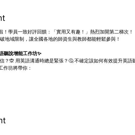
nt
來啦！學員一致好評回饋：「實用又有趣！」熱烈加開第二梯次！
，突破地域限制，讓全國各地的師資生與教師都能輕鬆參與！
語聽說增能工作坊✨
自信？🙊 用英語溝通時總是緊張？🤔 不確定該如何有效提升英語
工作坊將帶你：
nt