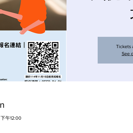
Tickets 
See o
on
 下午12:00