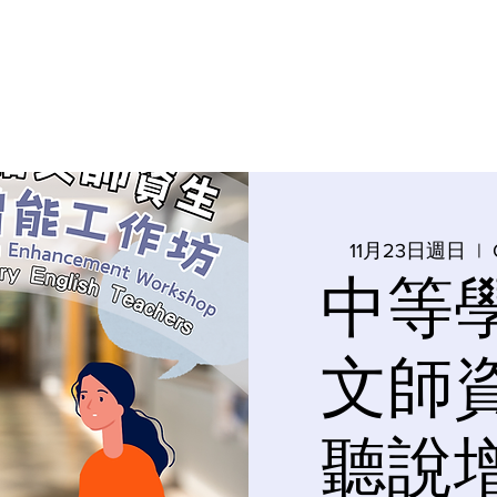
教學
研究中心
教學資源分享
活動花絮
資訊分享
11月23日週日
  |  
中等
文師
聽說