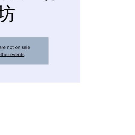
坊
are not on sale
ther events