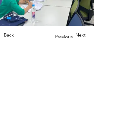
Back
Next
Previous
Contact us
Phone:
(02) 7749-5711
Email: fanchu@ntnu.edu.tw
yijing17@ntnu.edu.tw
Address
106308 臺北市和平東路一段162號