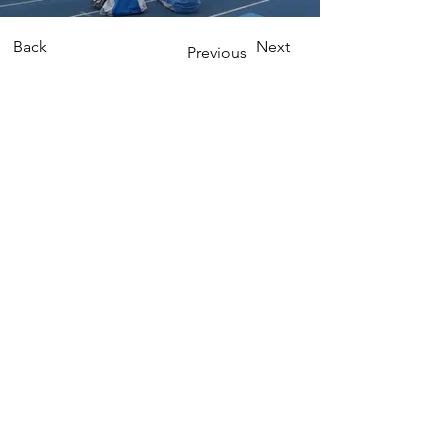
Back
Next
Previous
Contact us
Phone:
(02) 7749-5711
Email: fanchu@ntnu.edu.tw
yijing17@ntnu.edu.tw
Address
106308 臺北市和平東路一段162號
162, Section 1, Heping E. Rd., Taipei City
106308, Taiwan