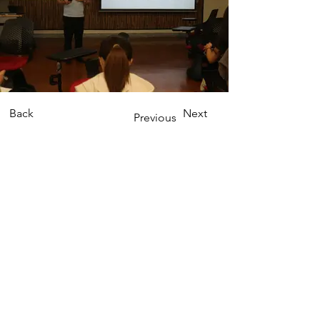
Back
Next
Previous
Contact us
Phone:
(02) 7749-5711
Email: fanchu@ntnu.edu.tw
yijing17@ntnu.edu.tw
Address