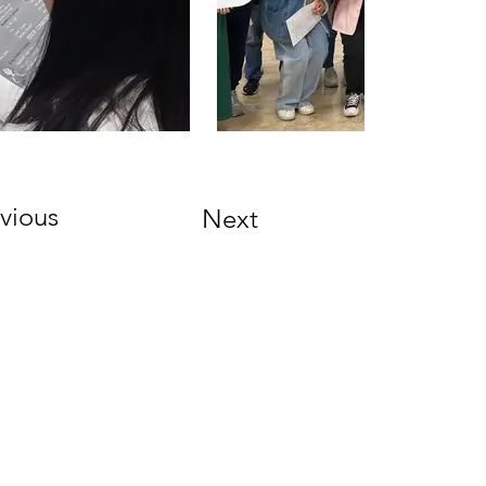
vious
Next
Address
106308 臺北市和平東路一段162號
162, Section 1, Heping E. Rd., Taipei
City 106308, Taiwan