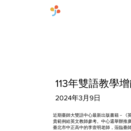
​國立臺灣師範大學雙語
首頁
關於中心
113年雙語教學增
2024年3月9日
近期臺師大雙語中心最新出版書籍－《
貴範例給英文教師參考。中心還舉辦推廣
臺北市中正高中的李壹明老師，蒞臨臺