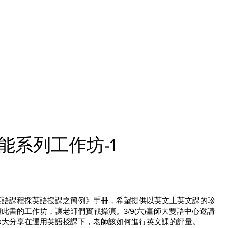
教學
研究中心
教學資源分享
活動花絮
資訊分享
能系列工作坊-1
英語課程採英語授課之簡例》手冊，希望提供以英文上英文課的珍
此書的工作坊，讓老師們實戰操演。3/9(六)臺師大雙語中心邀請
師大分享在運用英語授課下，老師該如何進行英文課的評量。