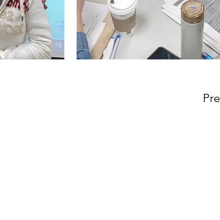
Pre
Contact us
Phone: (02) 7749-5711
Email: fanchu@ntnu.edu.tw
學研究中心
yijing17@ntnu.edu.tw