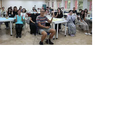
Back
Next
Previous
Contact us
Phone:
(02) 7749-5711
Email: fanchu@ntnu.edu.tw
yijing17@ntnu.edu.tw