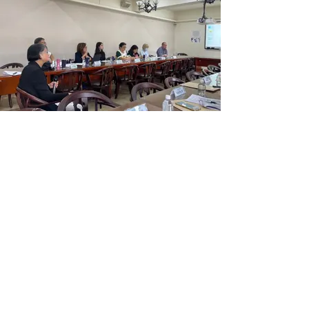
Back
Next
Previous
Contact us
Phone:
(02) 7749-5711
Email: fanchu@ntnu.edu.tw
yijing17@ntnu.edu.tw